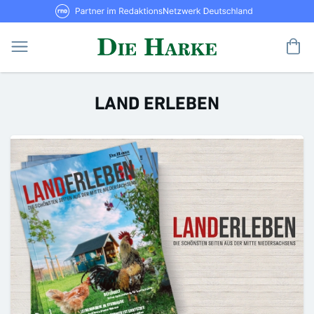
Direkt
RND Partner im RedaktionsNetzwerk De
zum
Inhalt
Me
LAND ERLEBEN